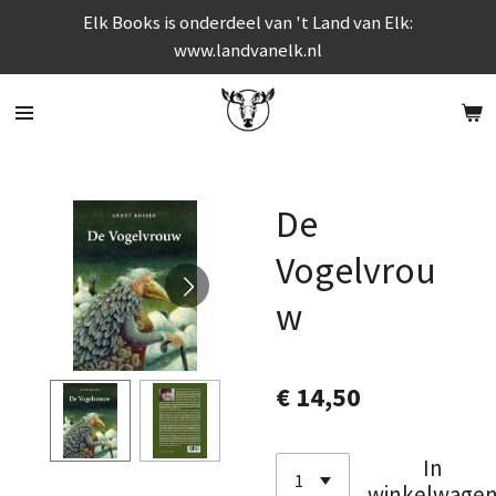
Elk Books is onderdeel van 't Land van Elk:
Ga
www.landvanelk.nl
direct
naar
de
hoofdinhoud
De
Vogelvrou
w
€ 14,50
In
winkelwage